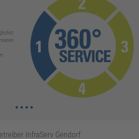
glichst
ysieren
im
treiber InfraServ Gendorf