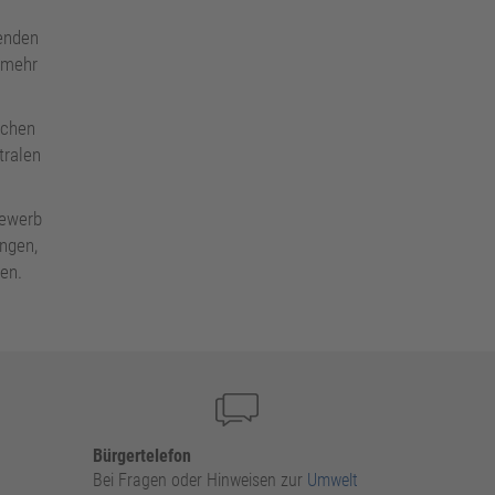
fenden
l mehr
schen
tralen
bewerb
ungen,
en.
Bürgertelefon
Bei Fragen oder Hinweisen zur
Umwelt