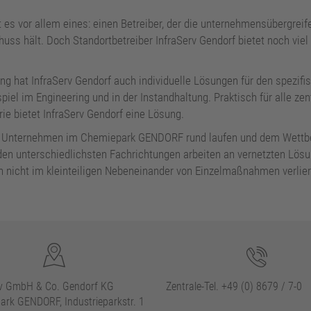
t es vor allem eines: einen Betreiber, der die unternehmensübergrei
chuss hält. Doch Standortbetreiber InfraServ Gendorf bietet noch vie
g hat InfraServ Gendorf auch individuelle Lösungen für den spezifi
iel im Engineering und in der Instandhaltung. Praktisch für alle zen
ie bietet InfraServ Gendorf eine Lösung.
der Unternehmen im Chemiepark GENDORF rund laufen und dem Wett
 den unterschiedlichsten Fachrichtungen arbeiten an vernetzten Lös
h nicht im kleinteiligen Nebeneinander von Einzelmaßnahmen verlier
rv GmbH & Co. Gendorf KG
Zentrale-Tel. +49 (0) 8679 / 7-0
ark GENDORF, Industrieparkstr. 1