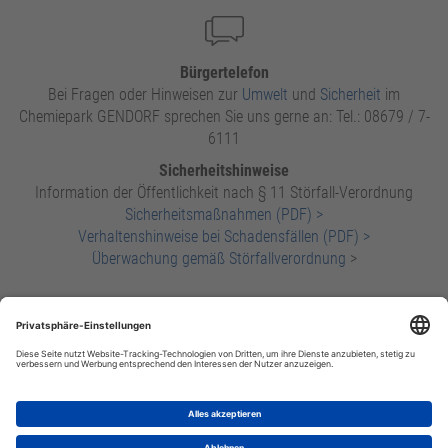
Bürgertelefon
Bei Fragen oder Hinweisen zur
Umwelt
und
Sicherheit
im
Chemiepark GENDORF sprechen Sie uns gerne an: Tel.: 08679 / 7-
6111
Sicherheitshinweise
Information der Öffentlichkeit nach § 11 Störfall-Verordnung
Sicherheitsmaßnahmen (PDF) >
Verhaltenshinweise bei Schadensfällen (PDF) >
Überwachung gemäß Störfallverordnung
>