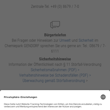
Zentrale-Tel. +49 (0) 8679 / 7-0
Bürgertelefon
Bei Fragen oder Hinweisen zur
Umwelt
und
Sicherheit
im
Chemiepark GENDORF sprechen Sie uns gerne an: Tel.: 08679 / 7-
6111
Sicherheitshinweise
Information der Öffentlichkeit nach § 11 Störfall-Verordnung
Sicherheitsmaßnahmen (PDF) >
Verhaltenshinweise bei Schadensfällen (PDF) >
Überwachung gemäß Störfallverordnung
>