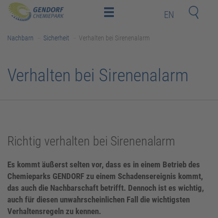
EN
Home
Nachbarn
Sicherheit
Verhalten bei Sirenenalarm
Standort
Investoren
Verhalten bei Sirenenalarm
und
Mitarbeiter
Deeptech-
Startups
Nachbarn
Richtig verhalten bei Sirenenalarm
Kontakt
Es kommt äußerst selten vor, dass es in einem Betrieb des
Newsroom
Chemieparks GENDORF zu einem Schadensereignis kommt,
das auch die Nachbarschaft betrifft. Dennoch ist es wichtig,
Bildungsakademie
auch für diesen unwahrscheinlichen Fall die wichtigsten
Verhaltensregeln zu kennen.