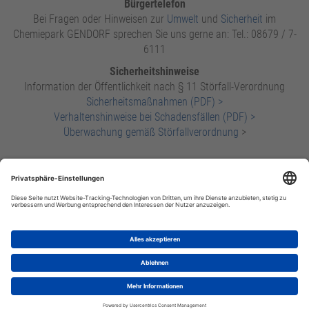
Bürgertelefon
Bei Fragen oder Hinweisen zur
Umwelt
und
Sicherheit
im
Chemiepark GENDORF sprechen Sie uns gerne an: Tel.: 08679 / 7-
6111
Sicherheitshinweise
Information der Öffentlichkeit nach § 11 Störfall-Verordnung
Sicherheitsmaßnahmen (PDF) >
Verhaltenshinweise bei Schadensfällen (PDF) >
Überwachung gemäß Störfallverordnung
>
Rechtliche Hinweise
Datenschutz
Impressum
CPG intern
POWERED BY INFRASERV GENDORF